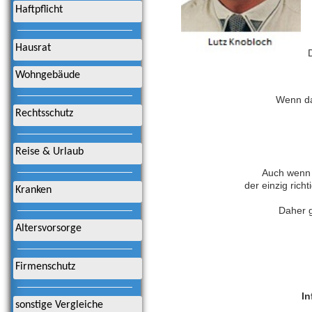
Haftpflicht
Hausrat
Wohngebäude
Wenn dad
Rechtsschutz
Reise & Urlaub
Auch wenn 
der einzig rich
Kranken
Daher g
Altersvorsorge
Firmenschutz
In
sonstige Vergleiche