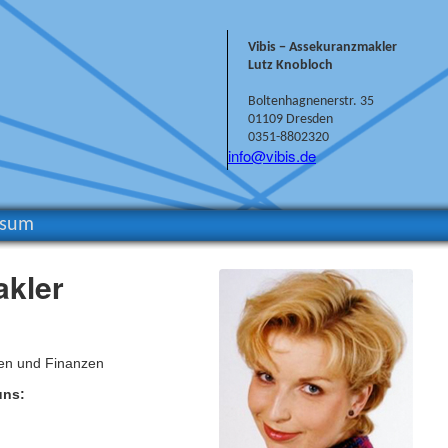
Vibis − Assekuranzmakler
Lutz Knobloch
Boltenhagnenerstr. 35
01109 Dresden
0351-8802320
info@vibis.de
ssum
akler
gen und Finanzen
uns: