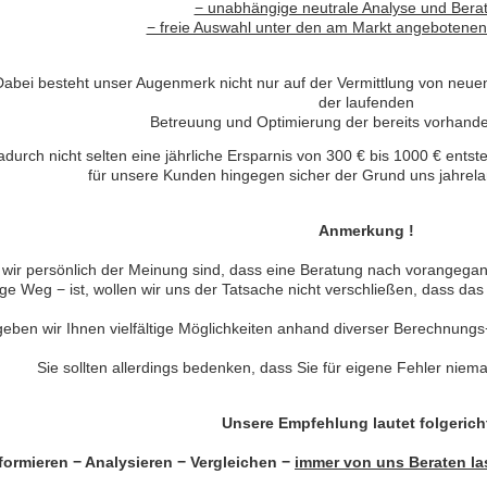
− unabhängige neutrale Analyse und Bera
− freie Auswahl unter den am Markt angebotene
Dabei besteht unser Augenmerk nicht nur auf der Vermittlung von neuen
der laufenden
Betreuung und Optimierung der bereits vorhande
urch nicht selten eine jährliche Ersparnis von 300 € bis 1000 € entsteht
für unsere Kunden hingegen sicher der Grund uns jahrela
Anmerkung !
wir persönlich der Meinung sind, dass eine Beratung nach vorangega
tige Weg − ist, wollen wir uns der Tatsache nicht verschließen, dass das
eben wir Ihnen vielfältige Möglichkeiten anhand diverser Berechnungs
Sie sollten allerdings bedenken, dass Sie für eigene Fehler ni
Unsere Empfehlung lautet folgerich
formieren − Analysieren − Vergleichen −
immer von uns Beraten l